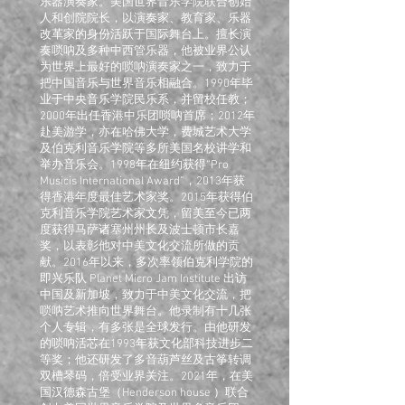
乐器演奏家。美国世界音乐学院联合创始
人和创院院长，以演奏家、教育家、乐器
改革家的身份活跃于国际舞台上。擅长演
奏唢呐及多种中西管乐器，他被业界公认
为世界上最好的唢呐演奏家之一，致力于
把中国音乐与世界音乐相融合。1990年毕
业于中央音乐学院民乐系，并留校任教；
2000年出任香港中乐团唢呐首席；2012年
赴美游学，亦在哈佛大学，费城艺术大学
及伯克利音乐学院等多所美国名校讲学和
举办音乐会。1998年在纽约获得“Pro
Musicis International Award”，2013年获
得香港年度最佳艺术家奖。2015年获得伯
克利音乐学院艺术家文凭，留美至今已两
度获得马萨诸塞州州长及波士顿市长嘉
奖，以表彰他对中美文化交流所做的贡
献。2016年以来，多次率领伯克利学院的
即兴乐队 Planet Micro Jam Institute 出访
中国及新加坡，致力于中美文化交流，把
唢呐艺术推向世界舞台。他录制有十几张
个人专辑，有多张是全球发行。由他研发
的唢呐活芯在1993年获文化部科技进步二
等奖；他还研发了多音葫芦丝及古筝转调
双槽琴码，倍受业界关注。2021年，在美
国汉德森古堡（Henderson house ）联合