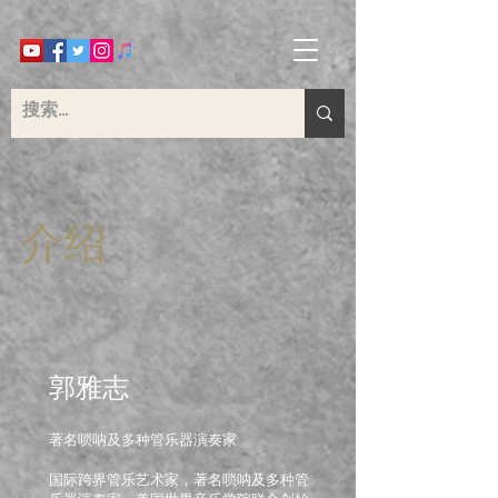
介绍
​郭雅志
著名唢呐及多种管乐器演奏家
国际跨界管乐艺术家，著名唢呐及多种管