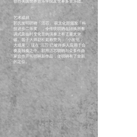
创办美国世界音乐学院及世界多音乐团。
艺术成就：
郭氏发明唢吶「活芯」 获文化部颁发「科
技进步二等奖」，令传统唢吶在转换所有
调式及临时变化音的演奏上有了重大突
破。笛子大师赵松庭称赞为： “小发明，
大成果”。现在“活芯”已被许多人应用于合
奏及独奏之中。郭用活芯唢呐与众多作曲
家合作开拓唢呐新作品，使唢呐有了全新
的定位。