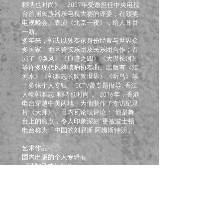
唢呐也时尚》；2007年受邀担任中央电视
台首届民族器乐电视大赛的评委，在颁奖
电视晚会上表演《北京一夜》，给人耳目
一新。
多年来，郭氏以独奏家身份经常与世界众
多国家、地区管弦乐团及民乐团合作；首
演了《唤凤》《痕迹之四》《大漠长河》
等许多现代风格唢吶协奏曲。出版有《江
河水》《郭雅志的吹管世界》《听鸟》等
十多张个人专辑。 CCTV曾专题报导: 香江
人物郭雅志“唢吶也时尚”。 2016年，香港
电台穿越中美两地，为他制作了专访纪录
片《大师》。日内瓦论坛评论：“他是舞
台上的焦点，令人印象深刻”更被波士顿
电台称为「中国的刘易斯.阿姆斯特朗」。
艺术作品：
国内出版的个人专辑有：
《唢呐歌曲》1987，
《唢呐戏曲》1988，
《中国唢呐》1990
《百鸟朝凤》1993
《欢歌唢呐》1995
《郭雅志唢呐管子》1997
《八千里路》2017年中国北京