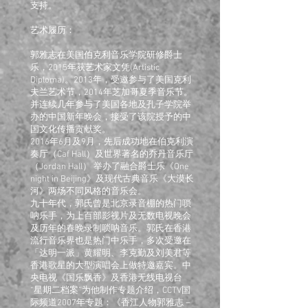
支持。
艺术履历：
郭雅志在美国伯克利音乐学院研修爵士
乐，2015年获艺术家文凭(Artistic
Diploma)。2013年，受邀参与了美国克利
夫兰艺术节，2014年芝加哥夏季音乐节。
并连续几年参与了美国各地及孔子学院举
办的中国新年晚会，接受了该院授予的中
国文化传播贡献奖。
2016年6月及9月，先后成功地在伯克利演
奏厅（Caf Hall）及世界著名的乔丹音乐厅
（Jordan Hall） 举办了融合爵士乐《One
night in Beijing》及现代古典音乐《大漠长
河》两场不同风格的音乐会。
九十年代，郭氏曾是北京录音棚的热门唢
呐乐手，为上百部影视片及无数电视晚会
及历年的春晚录制唢呐音乐。郭氏在香港
流行音乐界也是热门中乐手，多次受邀在
「达明一派」黄耀明、李克勤及刘美君等
香港歌星的大型演唱会上做特邀嘉宾。中
央电视《国乐飘香》及香港无线电视台
“星期二档案”为他制作专题介绍，CCTV国
际频道2007年专题：《香江人物郭雅志－