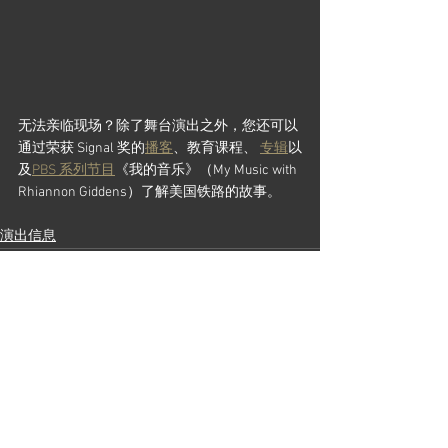
无法亲临现场？除了舞台演出之外，您还可以
通过荣获 Signal 奖的
播客
、教育课程、 
专辑
以
及
PBS 系列节目
《我的音乐》（My Music with 
Rhiannon Giddens）了解美国铁路的故事。
演出信息
查看全部
最新文章