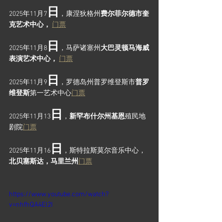
日
2025年11月7
，康涅狄格州
费尔菲尔德市奎
克艺术中心，
门票
日
2025年11月8
，马萨诸塞州
大巴灵顿马海威
表演艺术中心，
门票
日
2025年11月9
，罗德岛州普罗维登斯市
普罗
维登斯
第一艺术中心
门票
日
2025年11月13
，
新罕布什尔州基恩
殖民地
剧院
门票
日
2025年11月16
，斯特拉斯莫尔音乐中心，
北贝塞斯达，马里兰州
门票
https://www.youtube.com/watch?
v=nhfhQA4El2I