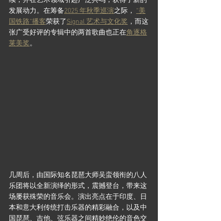
续，并在艺术领域引起广泛共鸣，获得了新的
发展动力。在筹备
2025 年秋季巡演
之际， 
“美
国铁路”播客
荣获了
Signal 艺术与文化奖
，而这
张广受好评的专辑中的两首歌曲也正在
角逐格
莱美奖
。
几周后，由国际知名琵琶大师吴蛮领衔的八人
乐团将以全新演绎的形式，震撼登台，带来这
场屡获殊荣的音乐会。演出亮点在于印度、日
本和意大利传统打击乐器的精彩融合，以及中
国琵琶、吉他、弦乐器之间精妙绝伦的音色交