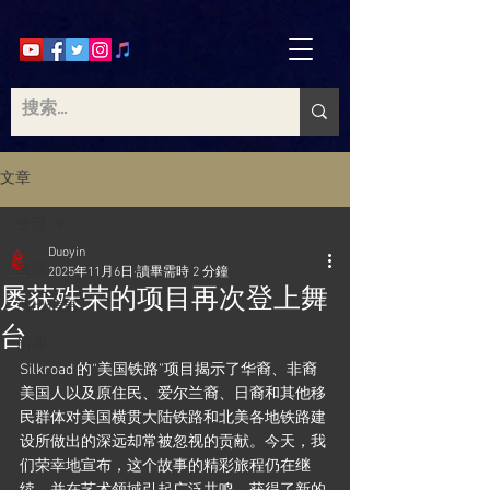
文章
全部
Duoyin
全部
2025年11月6日
讀畢需時 2 分鐘
屡获殊荣的项目再次登上舞
演出信息
台
新闻
Silkroad 的“美国铁路”项目揭示了华裔、非裔
美国人以及原住民、爱尔兰裔、日裔和其他移
民群体对美国横贯大陆铁路和北美各地铁路建
设所做出的深远却常被忽视的贡献。今天，我
们荣幸地宣布，这个故事的精彩旅程仍在继